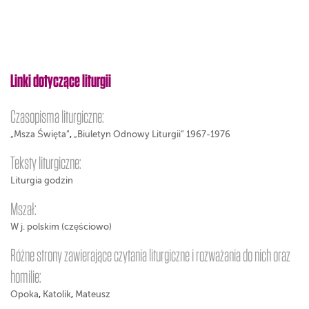
Linki dotyczące liturgii
Czasopisma liturgiczne:
„Msza Święta”
,
„Biuletyn Odnowy Liturgii” 1967-1976
Teksty liturgiczne:
Liturgia godzin
Mszał:
W j. polskim (częściowo)
Różne strony zawierające czytania liturgiczne i rozważania do nich oraz
homilie:
Opoka
,
Katolik
,
Mateusz